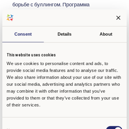
борьбе с буллингом. Программа
разработана Университетом Турку по
заказу и при поддержке Министерства
культуры и образования Финляндии. KiVa
Consent
Details
About
предлагает школам широкий спектр
практических инструментов и материалов
для борьбы с буллингом.
This website uses cookies
We use cookies to personalise content and ads, to
provide social media features and to analyse our traffic.
We also share information about your use of our site with
our social media, advertising and analytics partners who
may combine it with other information that you’ve
provided to them or that they’ve collected from your use
of their services.
C